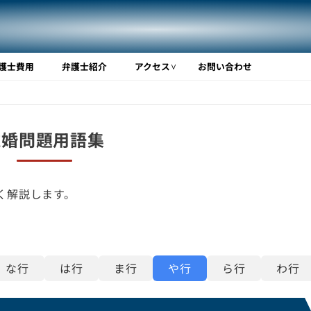
ガイド｜横浜・東京・大阪の
護士費用
弁護士紹介
アクセス
お問い合わせ
離婚問題用語集
く解説します。
な行
は行
ま行
や行
ら行
わ行