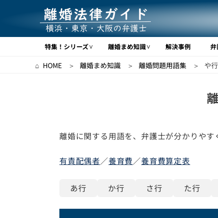
離婚法律
特集！シリーズ
離婚まめ知識
解決事例
弁
HOME
離婚まめ知識
離婚問題用語集
や行
離婚に関する用語を、弁護士が分かりやす
有責配偶者
／
養育費
／
養育費算定表
あ行
か行
さ行
た行